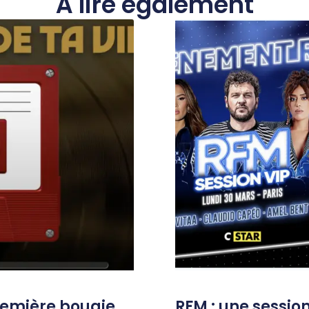
À lire également
remière bougie
RFM : une session