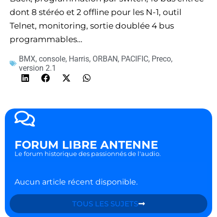
dont 8 stéréo et 2 offline pour les N-1, outil
Telnet, monitoring, sortie doublée 4 bus
programmables…
BMX
,
console
,
Harris
,
ORBAN
,
PACIFIC
,
Preco
,
version 2.1
FORUM LIBRE ANTENNE
Le forum historique des passionnés de l'audio.
Aucun article récent disponible.
TOUS LES SUJETS