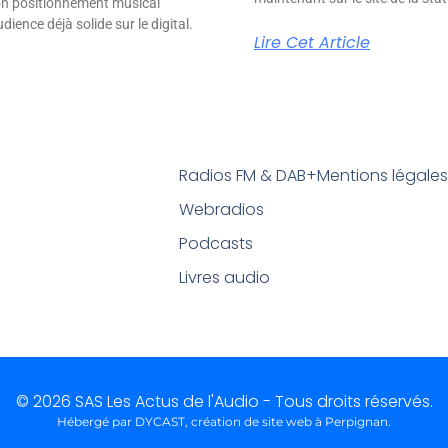
son positionnement musical
ience déjà solide sur le digital.
Lire Cet Article
Radios FM & DAB+
Mentions légale
Webradios
Podcasts
Livres audio
© 2026 SAS Les Actus de l'Audio - Tous droits réservés.
Hébergé par DYCAST,
création de site web à Perpignan
.