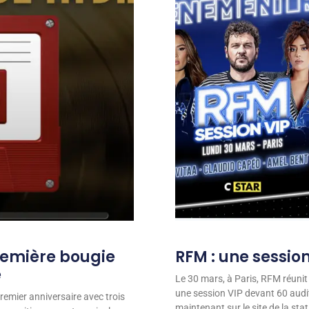
remière bougie
RFM : une session
e
Le 30 mars, à Paris, RFM réunit
une session VIP devant 60 audit
remier anniversaire avec trois
maintenant sur le site de la stat