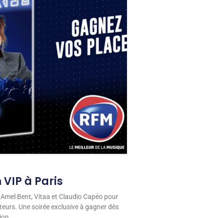
 VIP à Paris
 Amel Bent, Vitaa et Claudio Capéo pour
eurs. Une soirée exclusive à gagner dès
ion.