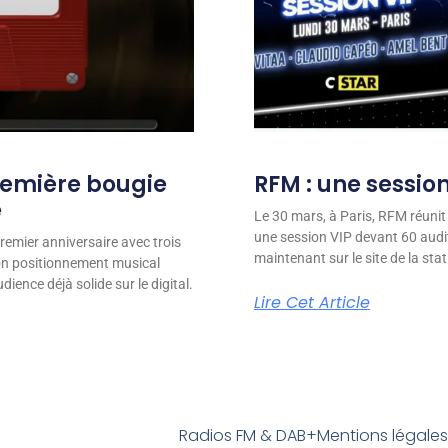
remière bougie
RFM : une session
e
Le 30 mars, à Paris, RFM réunit
une session VIP devant 60 audit
remier anniversaire avec trois
maintenant sur le site de la stat
son positionnement musical
ience déjà solide sur le digital.
Lire Cet Article
Radios FM & DAB+
Mentions légale