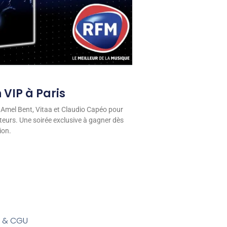
 VIP à Paris
 Amel Bent, Vitaa et Claudio Capéo pour
eurs. Une soirée exclusive à gagner dès
ion.
s & CGU