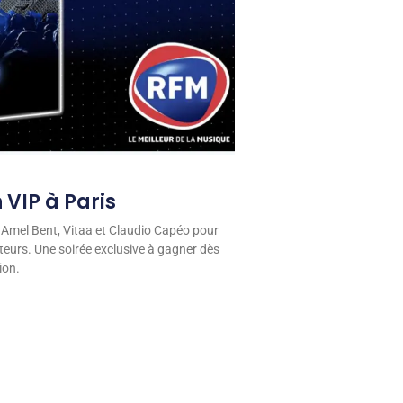
 VIP à Paris
 Amel Bent, Vitaa et Claudio Capéo pour
eurs. Une soirée exclusive à gagner dès
ion.