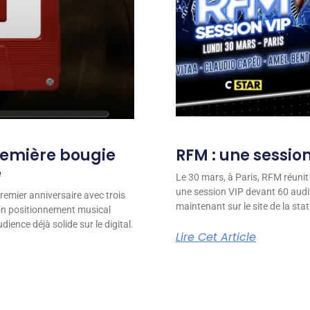
remière bougie
RFM : une session
e
Le 30 mars, à Paris, RFM réunit
une session VIP devant 60 audit
remier anniversaire avec trois
maintenant sur le site de la stat
son positionnement musical
ience déjà solide sur le digital.
Lire Cet Article