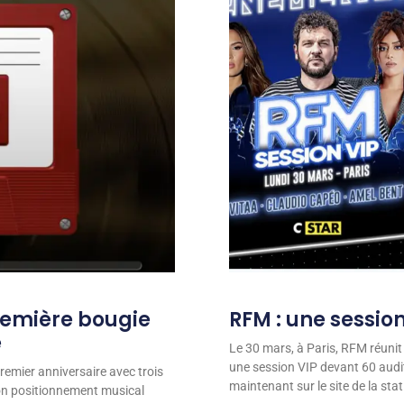
remière bougie
RFM : une session
e
Le 30 mars, à Paris, RFM réunit
une session VIP devant 60 audit
remier anniversaire avec trois
maintenant sur le site de la stat
son positionnement musical