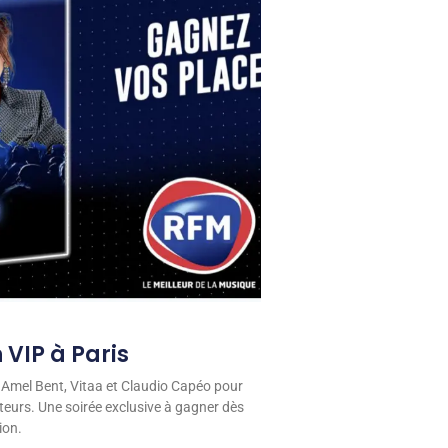
 VIP à Paris
 Amel Bent, Vitaa et Claudio Capéo pour
eurs. Une soirée exclusive à gagner dès
ion.