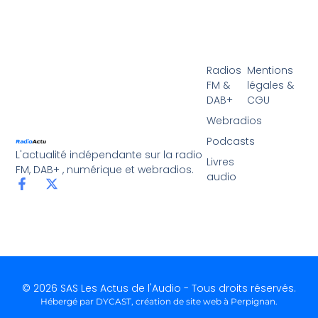
Radios
Mentions
FM &
légales &
DAB+
CGU
Webradios
Podcasts
L'actualité indépendante sur la radio
Livres
FM, DAB+ , numérique et webradios.
audio
© 2026 SAS Les Actus de l'Audio - Tous droits réservés.
Hébergé par DYCAST,
création de site web à Perpignan
.