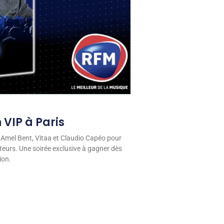
 VIP à Paris
 Amel Bent, Vitaa et Claudio Capéo pour
eurs. Une soirée exclusive à gagner dès
ion.