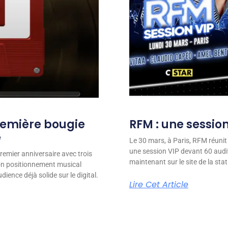
remière bougie
RFM : une session
e
Le 30 mars, à Paris, RFM réunit
une session VIP devant 60 audit
remier anniversaire avec trois
maintenant sur le site de la stat
son positionnement musical
ience déjà solide sur le digital.
Lire Cet Article