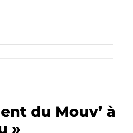
ent du Mouv’ à
u »