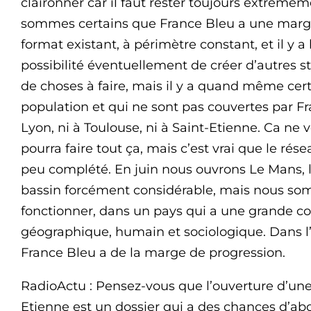
claironner car il faut rester toujours extrêm
sommes certains que France Bleu a une marge d
format existant, à périmètre constant, et il y a
possibilité éventuellement de créer d’autres s
de choses à faire, mais il y a quand même certa
population et qui ne sont pas couvertes par 
Lyon, ni à Toulouse, ni à Saint-Etienne. Ca ne 
pourra faire tout ça, mais c’est vrai que le r
peu complété. En juin nous ouvrons Le Mans, la
bassin forcément considérable, mais nous so
fonctionner, dans un pays qui a une grande c
géographique, humain et sociologique. Dans 
France Bleu a de la marge de progression.
RadioActu : Pensez-vous que l’ouverture d’une
Etienne est un dossier qui a des chances d’abo