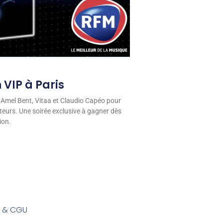
 VIP à Paris
 Amel Bent, Vitaa et Claudio Capéo pour
eurs. Une soirée exclusive à gagner dès
ion.
s & CGU