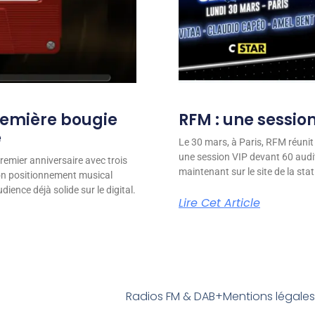
remière bougie
RFM : une session
e
Le 30 mars, à Paris, RFM réunit
une session VIP devant 60 audit
remier anniversaire avec trois
maintenant sur le site de la stat
son positionnement musical
ience déjà solide sur le digital.
Lire Cet Article
Radios FM & DAB+
Mentions légale