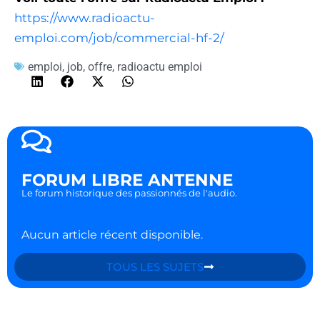
https://www.radioactu-
emploi.com/job/commercial-hf-2/
emploi
,
job
,
offre
,
radioactu emploi
FORUM LIBRE ANTENNE
Le forum historique des passionnés de l'audio.
Aucun article récent disponible.
TOUS LES SUJETS