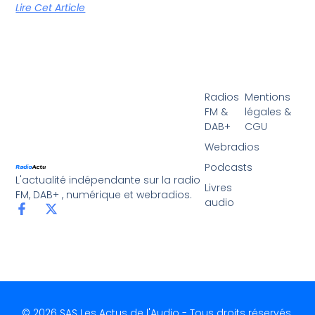
Lire Cet Article
Radios
Mentions
FM &
légales &
DAB+
CGU
Webradios
Podcasts
L'actualité indépendante sur la radio
Livres
FM, DAB+ , numérique et webradios.
audio
© 2026 SAS Les Actus de l'Audio - Tous droits réservés.