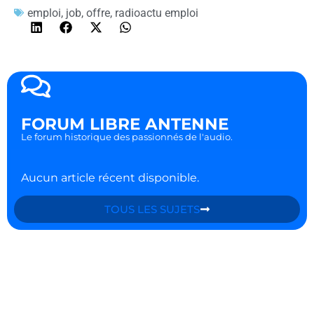
emploi
,
job
,
offre
,
radioactu emploi
FORUM LIBRE ANTENNE
Le forum historique des passionnés de l'audio.
Aucun article récent disponible.
TOUS LES SUJETS