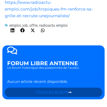
https://www.radioactu-
emploi.com/job/tropiques-fm-renforce-sa-
grille-et-recrute-unejournaliste/
emploi
,
job
,
offre
,
radioactu emploi
FORUM LIBRE ANTENNE
Le forum historique des passionnés de l'audio.
Aucun article récent disponible.
TOUS LES SUJETS