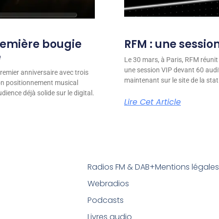
remière bougie
RFM : une session
e
Le 30 mars, à Paris, RFM réunit
une session VIP devant 60 audit
remier anniversaire avec trois
maintenant sur le site de la stat
son positionnement musical
ience déjà solide sur le digital.
Lire Cet Article
Radios FM & DAB+
Mentions légale
Webradios
Podcasts
Livres audio