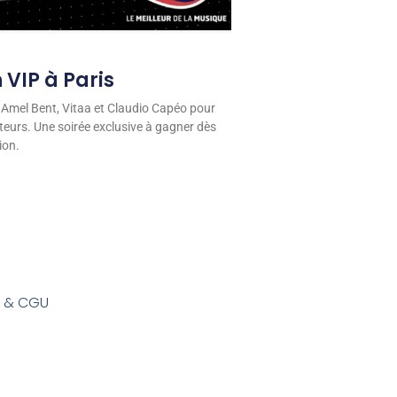
 VIP à Paris
 Amel Bent, Vitaa et Claudio Capéo pour
eurs. Une soirée exclusive à gagner dès
ion.
s & CGU