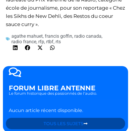
école de journalisme, pour son reportage « Chez
les Sikhs de New Dehli, des Restos du coeur
sauce curry ».
agathe mahuet
,
francis goffin
,
radio canada
,
radio france
,
rfp
,
rtbf
,
rts
FORUM LIBRE ANTENNE
Le forum historique des passionnés de l'audio.
Aucun article récent disponible.
TOUS LES SUJETS