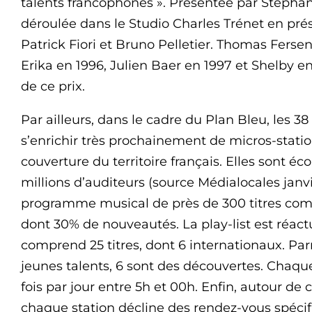
talents francophones ». Présentée par Stéphan
déroulée dans le Studio Charles Trénet en pr
Patrick Fiori et Bruno Pelletier. Thomas Fersen
Erika en 1996, Julien Baer en 1997 et Shelby e
de ce prix.
Par ailleurs, dans le cadre du Plan Bleu, les 3
s’enrichir très prochainement de micros-stati
couverture du territoire français. Elles sont 
millions d’auditeurs (source Médialocales janv
programme musical de près de 300 titres com
dont 30% de nouveautés. La play-list est réact
comprend 25 titres, dont 6 internationaux. Pa
jeunes talents, 6 sont des découvertes. Chaque t
fois par jour entre 5h et 00h. Enfin, autour d
chaque station décline des rendez-vous spécifiq