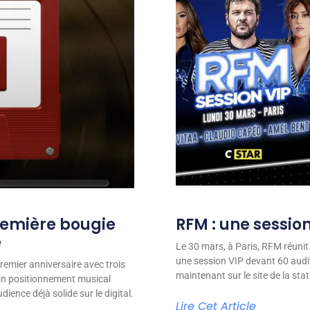
remière bougie
RFM : une session
e
Le 30 mars, à Paris, RFM réunit
une session VIP devant 60 audit
remier anniversaire avec trois
maintenant sur le site de la stat
son positionnement musical
ience déjà solide sur le digital.
Lire Cet Article