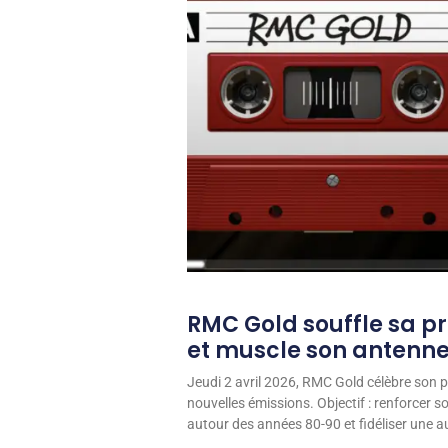
RMC Gold souffle sa p
et muscle son antenn
Jeudi 2 avril 2026, RMC Gold célèbre son p
nouvelles émissions. Objectif : renforcer 
autour des années 80-90 et fidéliser une aud