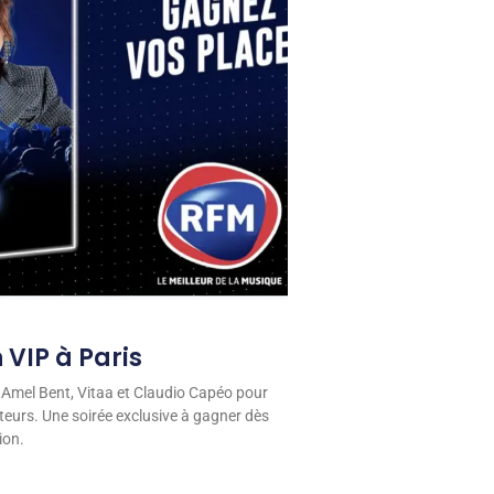
 VIP à Paris
 Amel Bent, Vitaa et Claudio Capéo pour
eurs. Une soirée exclusive à gagner dès
ion.