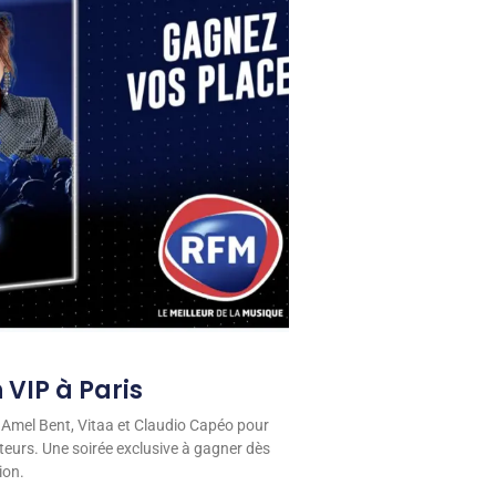
 VIP à Paris
 Amel Bent, Vitaa et Claudio Capéo pour
eurs. Une soirée exclusive à gagner dès
ion.