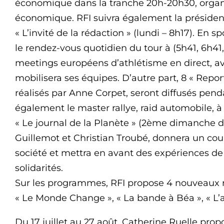
économique dans la tranche 20h-20h30, organi
économique. RFI suivra également la présidenc
« L’invité de la rédaction » (lundi – 8h17). En s
le rendez-vous quotidien du tour à (5h41, 6h41,
meetings européens d’athlétisme en direct, a
mobilisera ses équipes. D’autre part, 8 « Repor
réalisés par Anne Corpet, seront diffusés pend
également le master rallye, raid automobile, à 
« Le journal de la Planète » (2ème dimanche d
Guillemot et Christian Troubé, donnera un coup
société et mettra en avant des expériences de
solidarités.
Sur les programmes, RFI propose 4 nouveaux re
« Le Monde Change », « La bande à Béa », « L’a
Du 17 juillet au 27 août, Catherine Ruelle pro