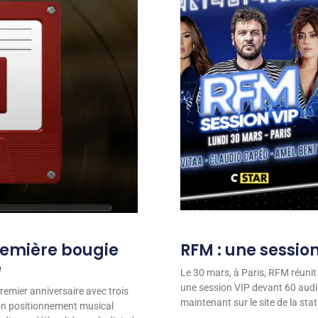
remière bougie
RFM : une session
e
Le 30 mars, à Paris, RFM réunit
une session VIP devant 60 audit
remier anniversaire avec trois
maintenant sur le site de la stat
son positionnement musical