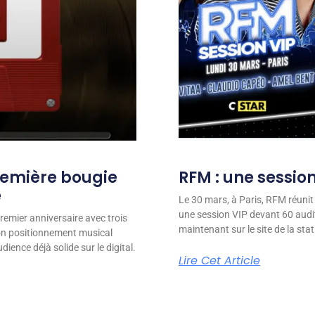
remière bougie
RFM : une session
e
Le 30 mars, à Paris, RFM réunit
une session VIP devant 60 audit
remier anniversaire avec trois
maintenant sur le site de la stat
son positionnement musical
ience déjà solide sur le digital.
Lire Cet Article