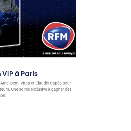
 VIP à Paris
 Amel Bent, Vitaa et Claudio Capéo pour
eurs. Une soirée exclusive à gagner dès
ion.