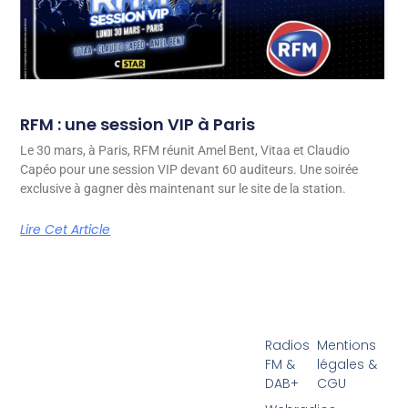
RFM : une session VIP à Paris
Le 30 mars, à Paris, RFM réunit Amel Bent, Vitaa et Claudio
Capéo pour une session VIP devant 60 auditeurs. Une soirée
exclusive à gagner dès maintenant sur le site de la station.
Lire Cet Article
Radios
Mentions
FM &
légales &
DAB+
CGU