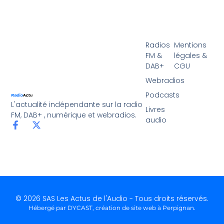
Radios
Mentions
FM &
légales &
DAB+
CGU
Webradios
Podcasts
L'actualité indépendante sur la radio
Livres
FM, DAB+ , numérique et webradios.
audio
© 2026 SAS Les Actus de l'Audio - Tous droits réservés.
Hébergé par DYCAST,
création de site web à Perpignan
.