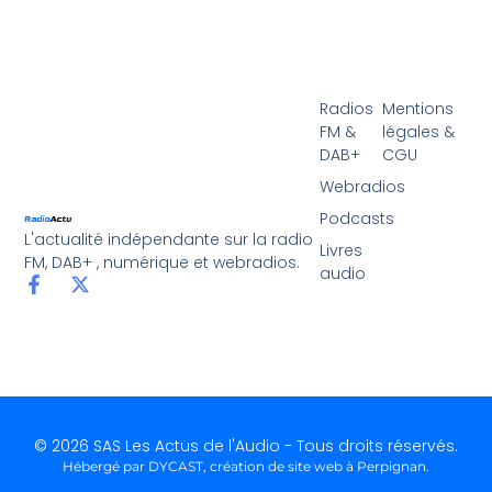
Radios
Mentions
FM &
légales &
DAB+
CGU
Webradios
Podcasts
L'actualité indépendante sur la radio
Livres
FM, DAB+ , numérique et webradios.
audio
© 2026 SAS Les Actus de l'Audio - Tous droits réservés.
Hébergé par DYCAST,
création de site web à Perpignan
.