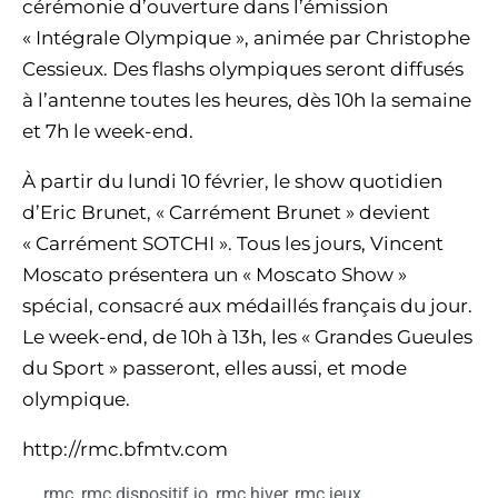
cérémonie d’ouverture dans l’émission
« Intégrale Olympique », animée par Christophe
Cessieux. Des flashs olympiques seront diffusés
à l’antenne toutes les heures, dès 10h la semaine
et 7h le week-end.
À partir du lundi 10 février, le show quotidien
d’Eric Brunet, « Carrément Brunet » devient
« Carrément SOTCHI ». Tous les jours, Vincent
Moscato présentera un « Moscato Show »
spécial, consacré aux médaillés français du jour.
Le week-end, de 10h à 13h, les « Grandes Gueules
du Sport » passeront, elles aussi, et mode
olympique.
http://rmc.bfmtv.com
rmc
,
rmc dispositif jo
,
rmc hiver
,
rmc jeux