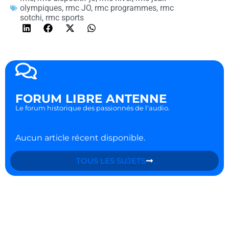
olympiques
,
rmc JO
,
rmc programmes
,
rmc
sotchi
,
rmc sports
FORUM LIBRE ANTENNE
Le forum historique des passionnés de l'audio.
Aucun article récent disponible.
TOUS LES SUJETS