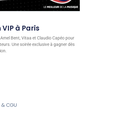
 VIP à Paris
 Amel Bent, Vitaa et Claudio Capéo pour
eurs. Une soirée exclusive à gagner dès
ion.
s & CGU