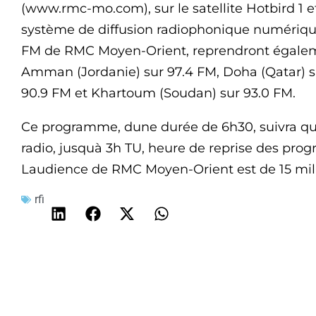
(www.rmc-mo.com), sur le satellite Hotbird 1 e
système de diffusion radiophonique numérique 
FM de RMC Moyen-Orient, reprendront également
Amman (Jordanie) sur 97.4 FM, Doha (Qatar) 
90.9 FM et Khartoum (Soudan) sur 93.0 FM.
Ce programme, dune durée de 6h30, suivra qu
radio, jusquà 3h TU, heure de reprise des p
Laudience de RMC Moyen-Orient est de 15 mill
rfi