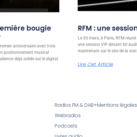
remière bougie
RFM : une session
e
Le 30 mars, à Paris, RFM réunit
une session VIP devant 60 audit
remier anniversaire avec trois
maintenant sur le site de la stat
son positionnement musical
ience déjà solide sur le digital.
Lire Cet Article
Radios FM & DAB+
Mentions légale
Webradios
Podcasts
Livres audio