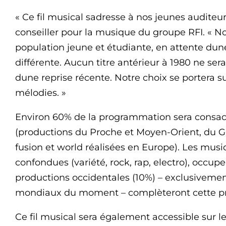
« Ce fil musical sadresse à nos jeunes audite
conseiller pour la musique du groupe RFI. « No
population jeune et étudiante, en attente du
différente. Aucun titre antérieur à 1980 ne sera d
dune reprise récente. Notre choix se portera s
mélodies. »
Environ 60% de la programmation sera consac
(productions du Proche et Moyen-Orient, du Gol
fusion et world réalisées en Europe). Les mus
confondues (variété, rock, rap, electro), occup
productions occidentales (10%) – exclusivemen
mondiaux du moment – complèteront cette p
Ce fil musical sera également accessible sur 