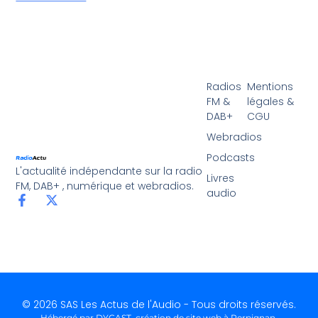
Radios
Mentions
FM &
légales &
DAB+
CGU
Webradios
Podcasts
L'actualité indépendante sur la radio
Livres
FM, DAB+ , numérique et webradios.
audio
© 2026 SAS Les Actus de l'Audio - Tous droits réservés.
Hébergé par DYCAST,
création de site web à Perpignan
.