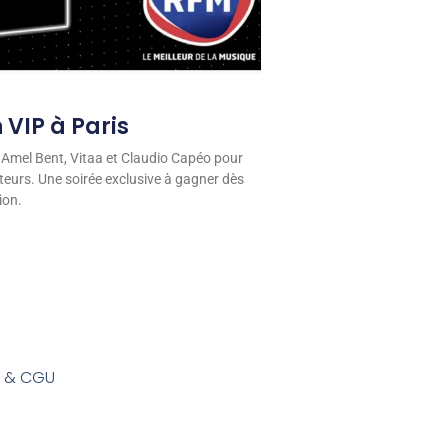
 VIP à Paris
 Amel Bent, Vitaa et Claudio Capéo pour
eurs. Une soirée exclusive à gagner dès
ion.
s & CGU