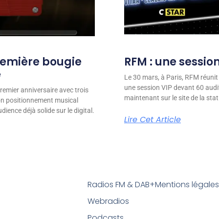
remière bougie
RFM : une session
e
Le 30 mars, à Paris, RFM réunit
une session VIP devant 60 audit
remier anniversaire avec trois
maintenant sur le site de la stat
son positionnement musical
ience déjà solide sur le digital.
Lire Cet Article
Radios FM & DAB+
Mentions légale
Webradios
Podcasts