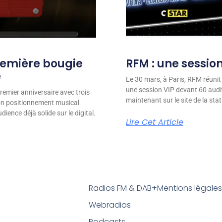
remière bougie
RFM : une session
e
Le 30 mars, à Paris, RFM réunit
une session VIP devant 60 audit
remier anniversaire avec trois
maintenant sur le site de la stat
son positionnement musical
ience déjà solide sur le digital.
Lire Cet Article
Radios FM & DAB+
Mentions légale
Webradios
Podcasts