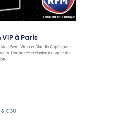
 VIP à Paris
 Amel Bent, Vitaa et Claudio Capéo pour
eurs. Une soirée exclusive à gagner dès
ion.
s & CGU