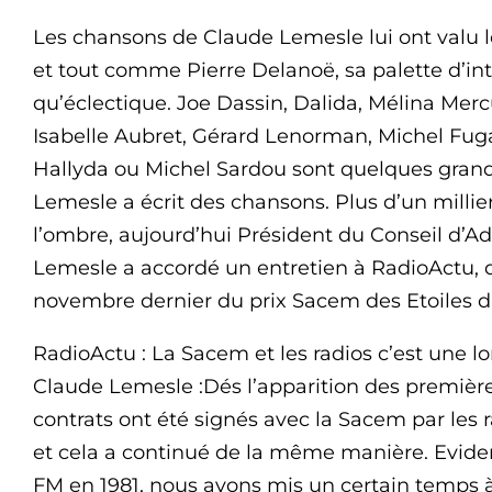
Les chansons de Claude Lemesle lui ont valu
et tout comme Pierre Delanoë, sa palette d’in
qu’éclectique. Joe Dassin, Dalida, Mélina Mer
Isabelle Aubret, Gérard Lenorman, Michel Fuga
Hallyda ou Michel Sardou sont quelques gran
Lemesle a écrit des chansons. Plus d’un millier
l’ombre, aujourd’hui Président du Conseil d’A
Lemesle a accordé un entretien à RadioActu, d
novembre dernier du prix Sacem des Etoiles d
RadioActu : La Sacem et les radios c’est une lo
Claude Lemesle :Dés l’apparition des première
contrats ont été signés avec la Sacem par les
et cela a continué de la même manière. Evide
FM en 1981, nous avons mis un certain temps à 