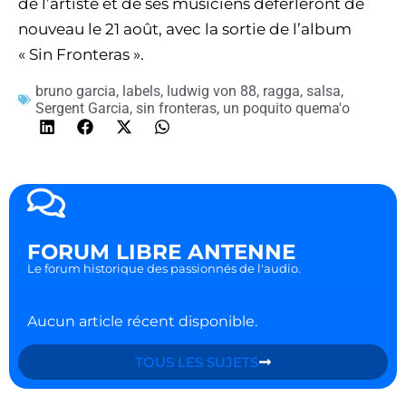
de l’artiste et de ses musiciens déferleront de
nouveau le 21 août, avec la sortie de l’album
« Sin Fronteras ».
bruno garcia
,
labels
,
ludwig von 88
,
ragga
,
salsa
,
Sergent Garcia
,
sin fronteras
,
un poquito quema'o
FORUM LIBRE ANTENNE
Le forum historique des passionnés de l'audio.
Aucun article récent disponible.
TOUS LES SUJETS