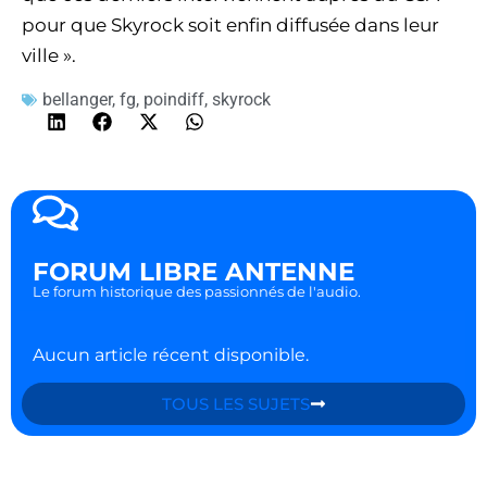
pour que Skyrock soit enfin diffusée dans leur
ville ».
bellanger
,
fg
,
poindiff
,
skyrock
FORUM LIBRE ANTENNE
Le forum historique des passionnés de l'audio.
Aucun article récent disponible.
TOUS LES SUJETS