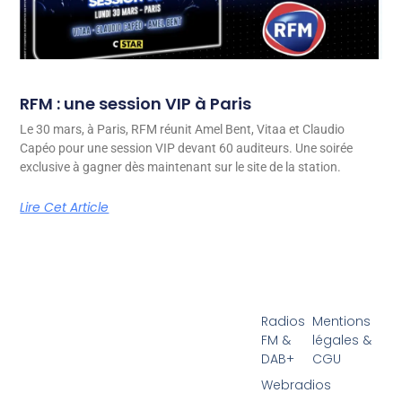
RFM : une session VIP à Paris
Le 30 mars, à Paris, RFM réunit Amel Bent, Vitaa et Claudio
Capéo pour une session VIP devant 60 auditeurs. Une soirée
exclusive à gagner dès maintenant sur le site de la station.
Lire Cet Article
Radios
Mentions
FM &
légales &
DAB+
CGU
Webradios