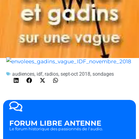
audiences
,
idf
,
radios
,
sept-oct 2018
,
sondages
FORUM LIBRE ANTENNE
Le forum historique des passionnés de l'audio.