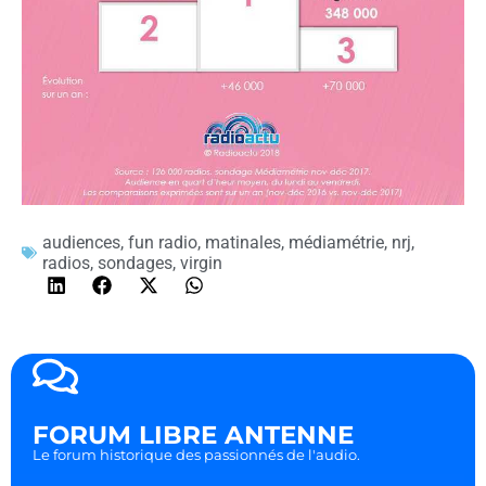
audiences
,
fun radio
,
matinales
,
médiamétrie
,
nrj
,
radios
,
sondages
,
virgin
FORUM LIBRE ANTENNE
Le forum historique des passionnés de l'audio.