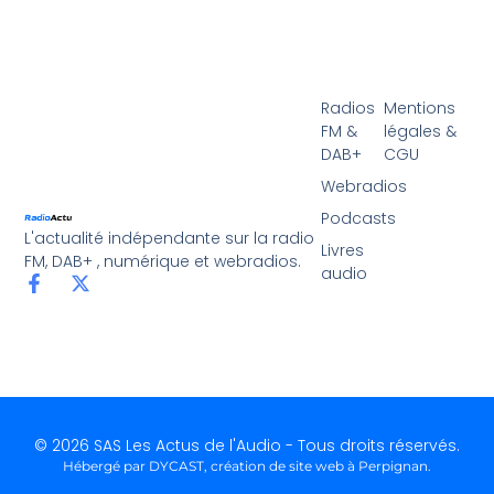
Radios
Mentions
FM &
légales &
DAB+
CGU
Webradios
Podcasts
L'actualité indépendante sur la radio
Livres
FM, DAB+ , numérique et webradios.
audio
© 2026 SAS Les Actus de l'Audio - Tous droits réservés.
Hébergé par DYCAST,
création de site web à Perpignan
.