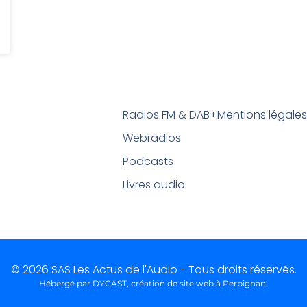
Radios FM & DAB+
Mentions légale
Webradios
Podcasts
Livres audio
© 2026 SAS Les Actus de l'Audio - Tous droits réservés.
Hébergé par DYCAST,
création de site web à Perpignan
.