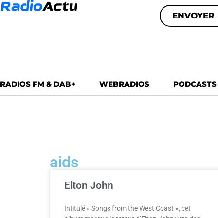
ENVOYER 
RADIOS FM & DAB+
WEBRADIOS
PODCASTS
aids
Elton John
Intitulé « Songs from the West Coast », cet