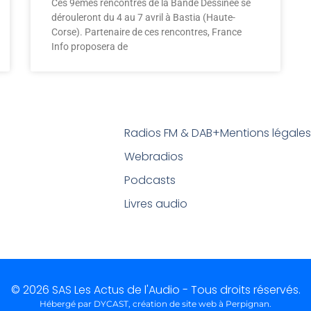
Ces 9èmes rencontres de la Bande Dessinée se
dérouleront du 4 au 7 avril à Bastia (Haute-
Corse). Partenaire de ces rencontres, France
Info proposera de
Radios FM & DAB+
Mentions légale
Webradios
Podcasts
Livres audio
© 2026 SAS Les Actus de l'Audio - Tous droits réservés.
Hébergé par DYCAST,
création de site web à Perpignan
.