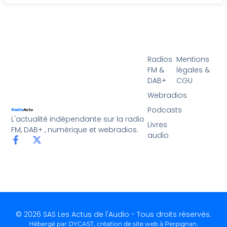
Radios
Mentions
FM &
légales &
DAB+
CGU
Webradios
Podcasts
L'actualité indépendante sur la radio
Livres
FM, DAB+ , numérique et webradios.
audio
© 2026 SAS Les Actus de l'Audio - Tous droits réservés.
Hébergé par DYCAST,
création de site web à Perpignan
.