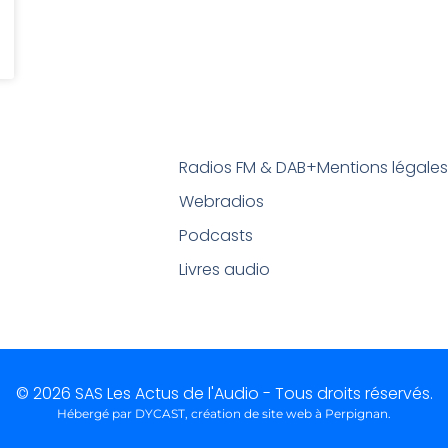
Radios FM & DAB+
Mentions légale
Webradios
Podcasts
Livres audio
© 2026 SAS Les Actus de l'Audio - Tous droits réservés.
Hébergé par DYCAST,
création de site web à Perpignan
.