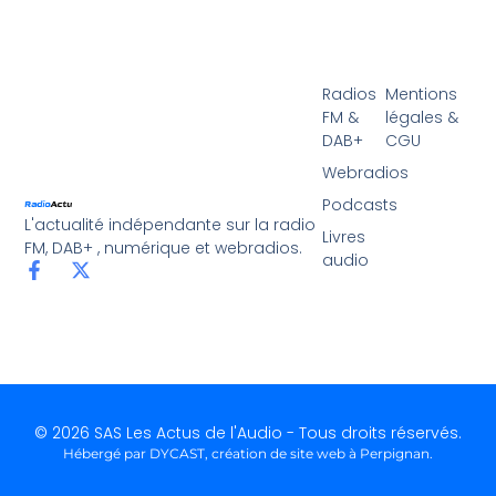
Radios
Mentions
FM &
légales &
DAB+
CGU
Webradios
Podcasts
L'actualité indépendante sur la radio
Livres
FM, DAB+ , numérique et webradios.
audio
© 2026 SAS Les Actus de l'Audio - Tous droits réservés.
Hébergé par DYCAST,
création de site web à Perpignan
.