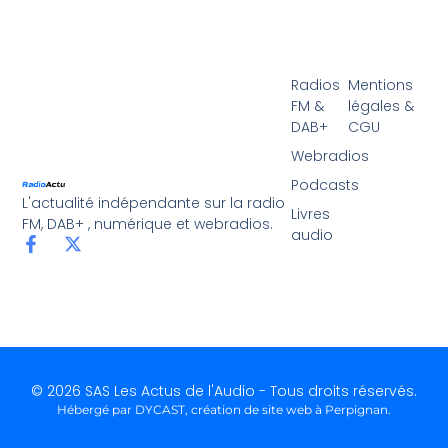
Radios
Mentions
FM &
légales &
DAB+
CGU
Webradios
Podcasts
L'actualité indépendante sur la radio
Livres
FM, DAB+ , numérique et webradios.
audio
© 2026 SAS Les Actus de l'Audio - Tous droits réservés.
Hébergé par DYCAST,
création de site web à Perpignan
.