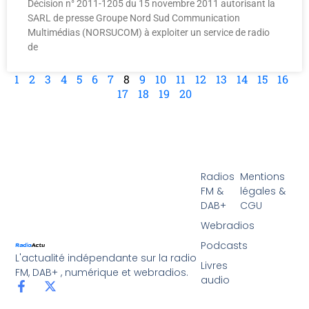
Décision n° 2011-1205 du 15 novembre 2011 autorisant la
SARL de presse Groupe Nord Sud Communication
Multimédias (NORSUCOM) à exploiter un service de radio
de
1
2
3
4
5
6
7
8
9
10
11
12
13
14
15
16
17
18
19
20
Radios
Mentions
FM &
légales &
DAB+
CGU
Webradios
Podcasts
L'actualité indépendante sur la radio
Livres
FM, DAB+ , numérique et webradios.
audio