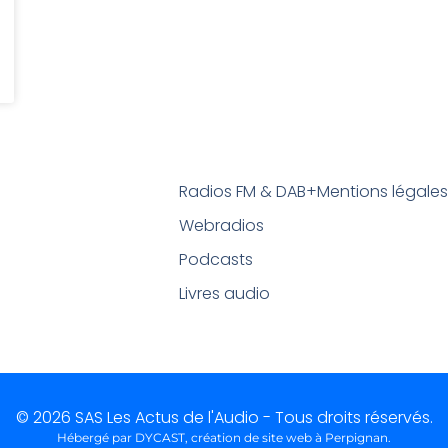
Radios FM & DAB+
Mentions légale
Webradios
Podcasts
Livres audio
© 2026 SAS Les Actus de l'Audio - Tous droits réservés.
Hébergé par DYCAST,
création de site web à Perpignan
.