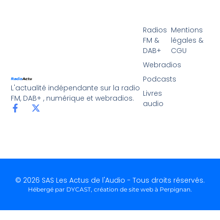
Radios
Mentions
FM &
légales &
DAB+
CGU
Webradios
Podcasts
L'actualité indépendante sur la radio
Livres
FM, DAB+ , numérique et webradios.
audio
© 2026 SAS Les Actus de l'Audio - Tous droits réservés.
Hébergé par DYCAST,
création de site web à Perpignan
.