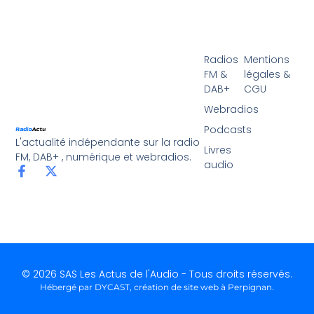
Radios
Mentions
FM &
légales &
DAB+
CGU
Webradios
Podcasts
L'actualité indépendante sur la radio
Livres
FM, DAB+ , numérique et webradios.
audio
© 2026 SAS Les Actus de l'Audio - Tous droits réservés.
Hébergé par DYCAST,
création de site web à Perpignan
.