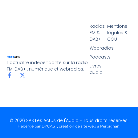
Radios
Mentions
FM &
légales &
DAB+
CGU
Webradios
Podcasts
L'actualité indépendante sur la radio
Livres
FM, DAB+ , numérique et webradios.
audio
© 2026 SAS Les Actus de l'Audio - Tous droits réservés.
Hébergé par DYCAST,
création de site web à Perpignan
.