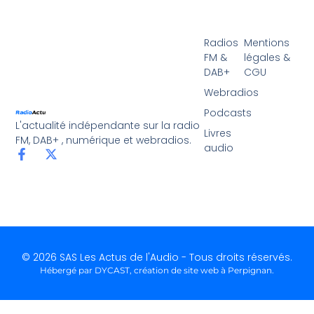
Radios
Mentions
FM &
légales &
DAB+
CGU
Webradios
Podcasts
L'actualité indépendante sur la radio
Livres
FM, DAB+ , numérique et webradios.
audio
© 2026 SAS Les Actus de l'Audio - Tous droits réservés.
Hébergé par DYCAST,
création de site web à Perpignan
.