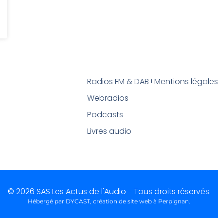
Radios FM & DAB+
Mentions légale
Webradios
Podcasts
Livres audio
© 2026 SAS Les Actus de l'Audio - Tous droits réservés.
Hébergé par DYCAST,
création de site web à Perpignan
.