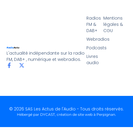
Radios
Mentions
FM &
légales &
DAB+
CGU
Webradios
Podcasts
L'actualité indépendante sur la radio
Livres
FM, DAB+ , numérique et webradios.
audio
© 2026 SAS Les Actus de l'Audio - Tous droits réservés.
Hébergé par DYCAST,
création de site web à Perpignan
.