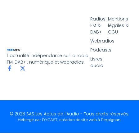
Radios
Mentions
FM &
légales &
DAB+
CGU
Webradios
Podcasts
L'actualité indépendante sur la radio
Livres
FM, DAB+ , numérique et webradios.
audio
© 2026 SAS Les Actus de l'Audio - Tous droits réservés.
Hébergé par DYCAST,
création de site web à Perpignan
.