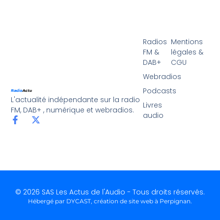
Radios
Mentions
FM &
légales &
DAB+
CGU
Webradios
Podcasts
L'actualité indépendante sur la radio
Livres
FM, DAB+ , numérique et webradios.
audio
© 2026 SAS Les Actus de l'Audio - Tous droits réservés.
Hébergé par DYCAST,
création de site web à Perpignan
.