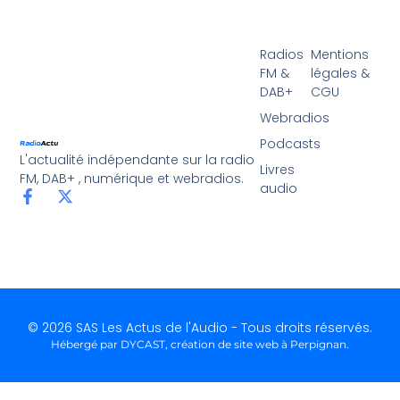
Radios
Mentions
FM &
légales &
DAB+
CGU
Webradios
Podcasts
L'actualité indépendante sur la radio
Livres
FM, DAB+ , numérique et webradios.
audio
© 2026 SAS Les Actus de l'Audio - Tous droits réservés.
Hébergé par DYCAST,
création de site web à Perpignan
.