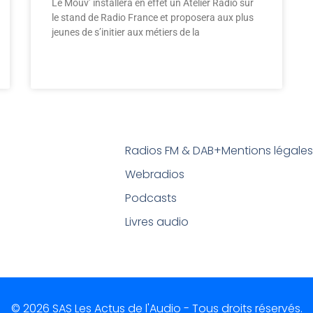
Le Mouv’ installera en effet un Atelier Radio sur
le stand de Radio France et proposera aux plus
jeunes de s’initier aux métiers de la
Radios FM & DAB+
Mentions légale
Webradios
Podcasts
Livres audio
© 2026 SAS Les Actus de l'Audio - Tous droits réservés.